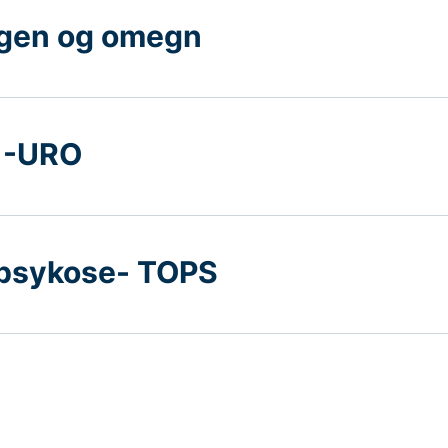
rgen og omegn
 -URO
 psykose- TOPS