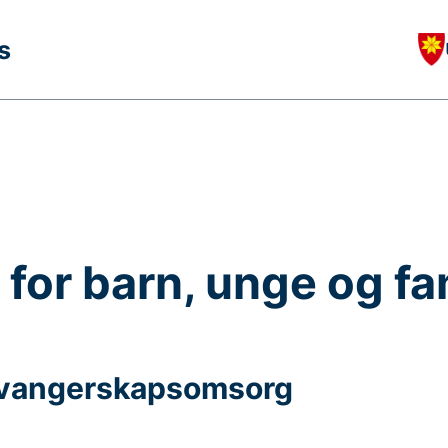
s
 for barn, unge og fam
svangerskapsomsorg