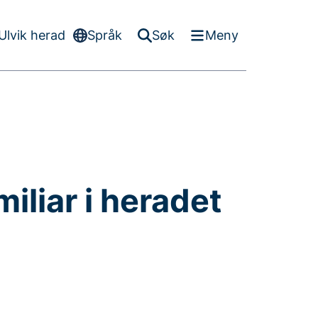
Ulvik herad
Språk
Søk
Meny
-
iliar i heradet