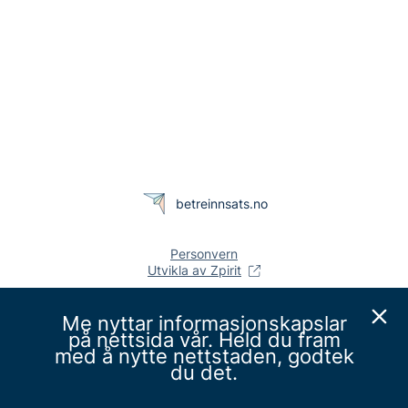
betreinnsats.no
Personvern
Utvikla av Zpirit
Me nyttar informasjonskapslar
på nettsida vår. Held du fram
med å nytte nettstaden, godtek
du det.